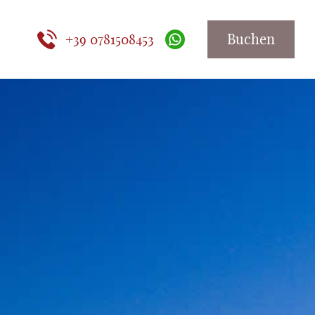
Buchen
+39 0781508453