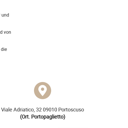
r und
d von
 die
Spanish
French
Viale Adriatico, 32 09010 Portoscuso
(Ort. Portopaglietto)
English
Italian