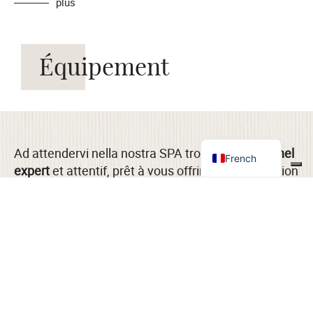
plus
Équipement
Spanish
German
English
Italian
Ad attendervi nella nostra SPA troverete
personnel
French
expert
et attentif, prêt à vous offrir une consultation
sur mesure et à adapter chaque traitement à vos
besoins spécifiques, pour une’
expérience de bien-
être
vraiment unique.
Notre centre
benessere met à votre disposition :
Vestiaires